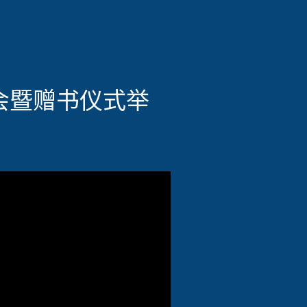
会暨赠书仪式举