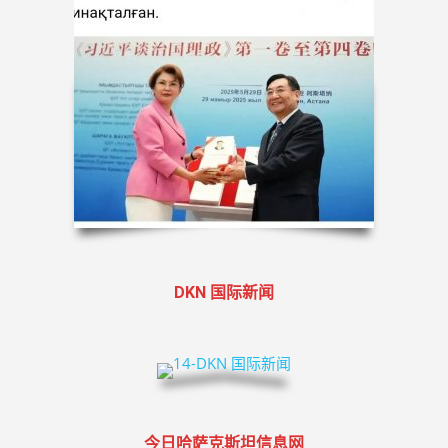
DKN 国际新闻
今日哈萨克斯坦信息网