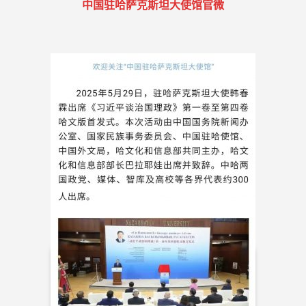
中国驻哈萨克斯坦大使馆官微