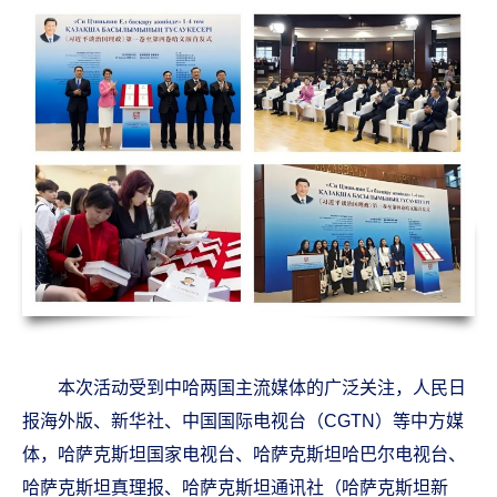
本次活动受到中哈两国主流媒体的广泛关注，人民日
报海外版、新华社、中国国际电视台（CGTN）等中方媒
体，哈萨克斯坦国家电视台、哈萨克斯坦哈巴尔电视台、
哈萨克斯坦真理报、哈萨克斯坦通讯社（哈萨克斯坦新